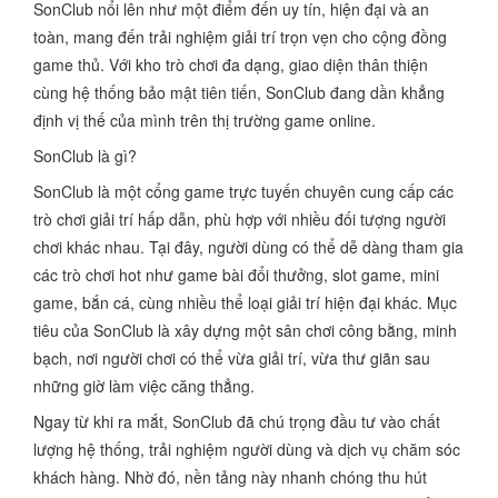
SonClub nổi lên như một điểm đến uy tín, hiện đại và an
toàn, mang đến trải nghiệm giải trí trọn vẹn cho cộng đồng
game thủ. Với kho trò chơi đa dạng, giao diện thân thiện
cùng hệ thống bảo mật tiên tiến, SonClub đang dần khẳng
định vị thế của mình trên thị trường game online.
SonClub là gì?
SonClub là một cổng game trực tuyến chuyên cung cấp các
trò chơi giải trí hấp dẫn, phù hợp với nhiều đối tượng người
chơi khác nhau. Tại đây, người dùng có thể dễ dàng tham gia
các trò chơi hot như game bài đổi thưởng, slot game, mini
game, bắn cá, cùng nhiều thể loại giải trí hiện đại khác. Mục
tiêu của SonClub là xây dựng một sân chơi công bằng, minh
bạch, nơi người chơi có thể vừa giải trí, vừa thư giãn sau
những giờ làm việc căng thẳng.
Ngay từ khi ra mắt, SonClub đã chú trọng đầu tư vào chất
lượng hệ thống, trải nghiệm người dùng và dịch vụ chăm sóc
khách hàng. Nhờ đó, nền tảng này nhanh chóng thu hút