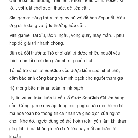
Game bài đổi thưởng: Tiến lên, Phỏm, Mậu binh, Poker, Xì
tố… với luật chơi quen thuộc, dễ tiếp cận.
Slot game: Hàng trăm trò quay hũ với đồ họa đẹp mắt, hiệu
ứng sinh động và tỷ lệ thưởng hấp dẫn.
Mini game: Tài xỉu, lắc xí ngầu, vòng quay may mắn… phù
hợp để giải trí nhanh chóng.
Bắn cá đổi thưởng: Trò chơi giải trí được nhiều người yêu
thích nhờ lối chơi đơn giản nhưng cuốn hút.
Tất cả trò chơi tại SonClub đều được kiểm soát chặt chẽ,
đảm bảo tính công bằng và minh bạch cho người tham gia.
Hệ thống bảo mật an toàn, minh bạch
Uy tín và an toàn luôn là yếu tố được SonClub đặt lên hàng
đầu. Cổng game này áp dụng công nghệ bảo mật hiện đại,
mã hóa toàn bộ thông tin cá nhân và giao dịch của người
chơi. Nhờ đó, người dùng có thể hoàn toàn yên tâm khi tham
gia giải trí mà không lo rò rỉ dữ liệu hay mất an toàn tài
khoản.